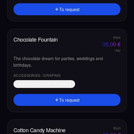
To request
from
Chocolate Fountain
35,00
€
/ day
The chocolate dream for parties, weddings and
birthdays.
ACCESSORIES / DRAPING
Schmelzschokolade 1 kg
+
8,00
€
To request
from
Cotton Candy Machine