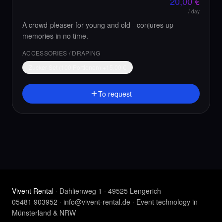
20,00
€
/ day
A crowd-pleaser for young and old - conjures up
memories in no time.
ACCESSORIES / DRAPING
Zucker-Set (100 Portionen)
+
15,00
€
To request
Vivent Rental
· Dahlienweg 1 · 49525 Lengerich
05481 903952
·
info@vivent-rental.de
·
Event technology in
Münsterland & NRW